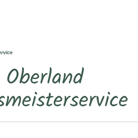
rvice
 Oberland
meisterservice