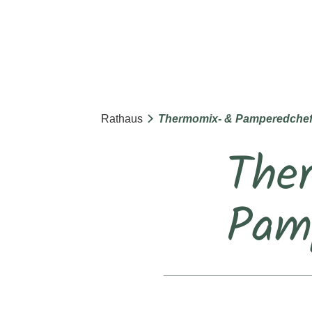
Rathaus
Thermomix- & Pamperedchef
The
Pam