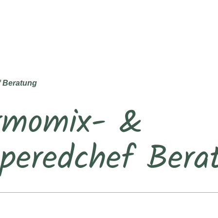
 Beratung
rmomix- &
peredchef Bera