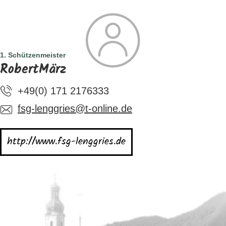
SUCHE
TOURISMUS
MENÜ
1. Schützenmeister
RobertMärz
+49(0) 171 2176333
fsg-lenggries@t-online.de
http://www.fsg-lenggries.de