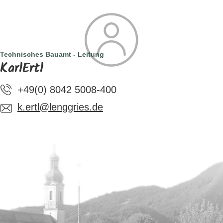
SUCHE
TOURISMUS
MENÜ
Technisches Bauamt - Leitung
KarlErtl
+49(0) 8042 5008-400
k.ertl@lenggries.de